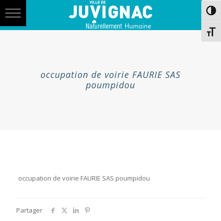
Skip
Aller
Passe
to
à
Content
la
navigation
Chang
occupation de voirie FAURIE SAS
poumpidou
occupation de voirie FAURIE SAS poumpidou
Partager