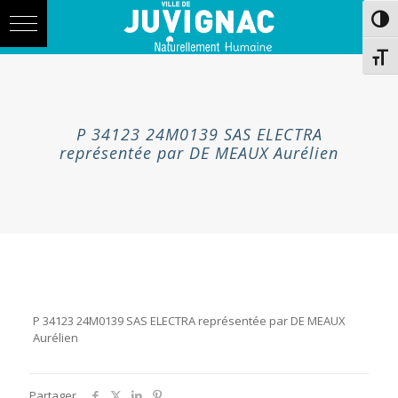
Skip
Aller
Passe
to
à
Content
la
navigation
Chang
P 34123 24M0139 SAS ELECTRA
représentée par DE MEAUX Aurélien
P 34123 24M0139 SAS ELECTRA représentée par DE MEAUX
Aurélien
Partager