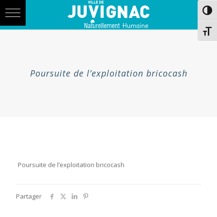
Skip
Aller
Passe
to
à
Content
la
navigation
Chang
Poursuite de l’exploitation bricocash
Poursuite de l’exploitation bricocash
Partager