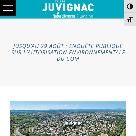
Skip
Aller
Passe
to
à
Content
la
navigation
Chang
JUSQU’AU 29 AOÛT : ENQUÊTE PUBLIQUE
SUR L’AUTORISATION ENVIRONNEMENTALE
DU COM