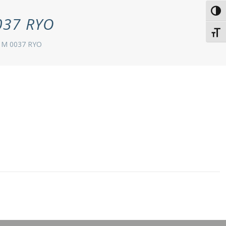
Passe
037 RYO
Chang
 M 0037 RYO