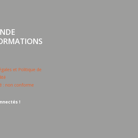
NDE
FORMATIONS
gales et Politique de
lité
té : non conforme
nnectés !