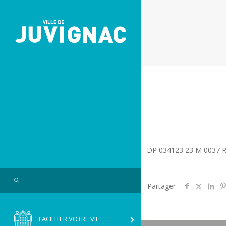
Skip
Aller
to
à
Content
la
navigation
DP 034123 23 M 0037 
Search
Partager
FACILITER VOTRE VIE
RVICE