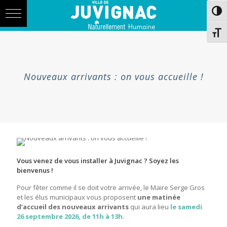
Skip
Aller
Passe
to
à
Content
la
navigation
Chang
Nouveaux arrivants : on vous accueille !
Vous venez de vous installer à Juvignac ? Soyez les
bienvenus !
Pour fêter comme il se doit votre arrivée, le Maire Serge Gros
et les élus municipaux vous proposent
une matinée
d’accueil des nouveaux arrivants
qui aura lieu
le samedi
26 septembre 2026, de 11h à 13h
.