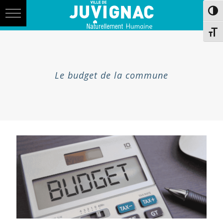
Skip
Aller
Passe
to
à
Content
la
navigation
Chang
Le budget de la commune