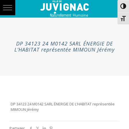
Skip
Aller
Passe
to
à
Content
la
navigation
Chang
DP 34123 24 M0142 SARL ÉNERGIE DE
L’HABITAT représentée MIMOUN Jérémy
DP 34123 24 M0142 SARL ÉNERGIE DE L’HABITAT représentée
MIMOUN Jérémy
Partager