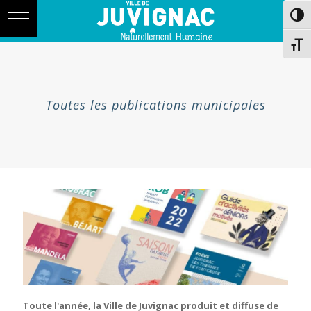
Skip
Aller
Passe
to
à
Content
la
navigation
Chang
Toutes les publications municipales
Toute l'année, la Ville de Juvignac produit et diffuse de