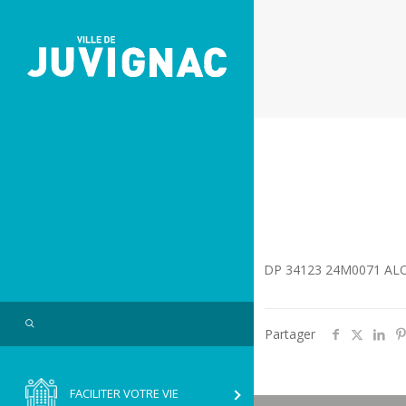
Skip
Aller
to
à
Content
la
navigation
DP 34123 24M0071 ALO
Search
Partager
FACILITER VOTRE VIE
RVICE