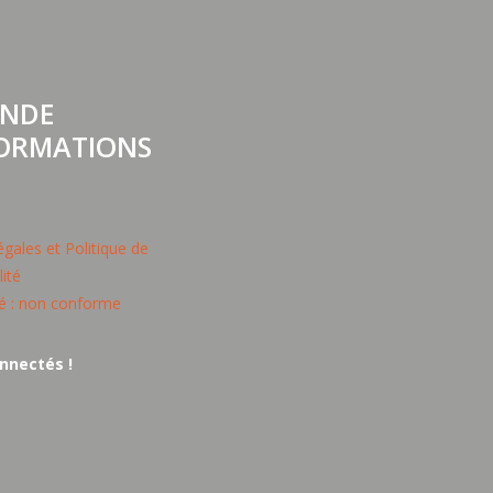
NDE
FORMATIONS
gales et Politique de
lité
té : non conforme
nnectés !