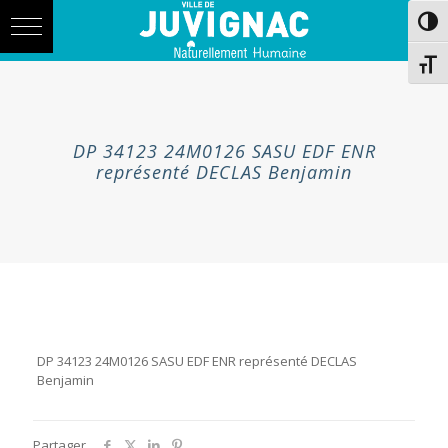
Skip
Aller
Passe
to
à
Content
la
navigation
Chang
DP 34123 24M0126 SASU EDF ENR
représenté DECLAS Benjamin
DP 34123 24M0126 SASU EDF ENR représenté DECLAS
Benjamin
Partager