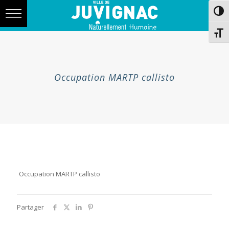
Skip
Aller
Passe
to
à
Content
la
navigation
Chang
Occupation MARTP callisto
Occupation MARTP callisto
Partager