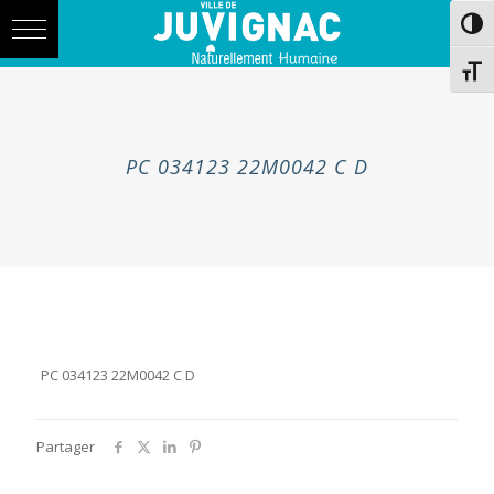
Skip
Aller
Passe
to
à
Content
la
navigation
Chang
PC 034123 22M0042 C D
PC 034123 22M0042 C D
Partager