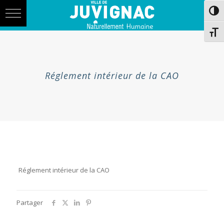
Skip
Aller
Passe
to
à
Content
la
navigation
Chang
Réglement intérieur de la CAO
Réglement intérieur de la CAO
Partager