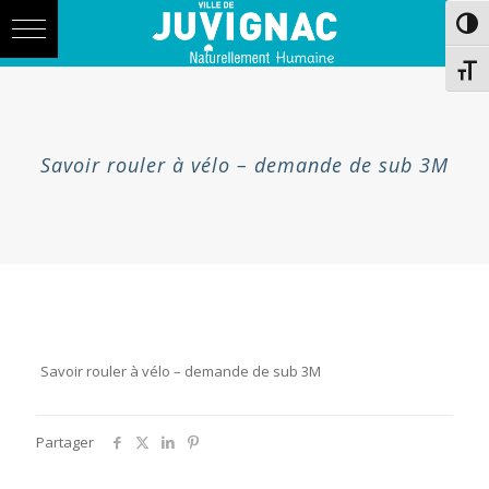
Skip
Aller
Passe
to
à
Content
la
navigation
Chang
Savoir rouler à vélo – demande de sub 3M
Savoir rouler à vélo – demande de sub 3M
Partager