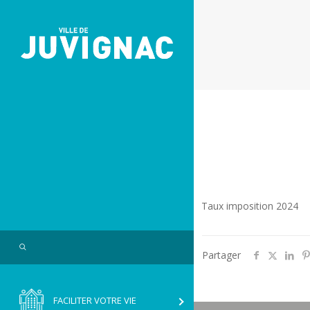
Skip
Aller
to
à
Content
la
navigation
Taux imposition 2024
Search
Partager
FACILITER VOTRE VIE
RVICE