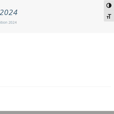
Passe
 2024
Chang
ition 2024