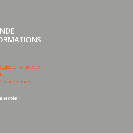
NDE
FORMATIONS
gales et Politique de
lité
té : non conforme
nnectés !