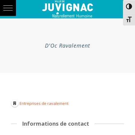
Skip
Aller
Passe
to
à
Content
la
navigation
Chang
D'Oc Ravalement
Entreprises de ravalement
Informations de contact