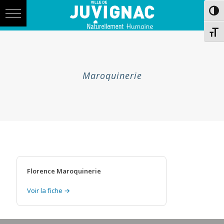
Skip
Aller
Passe
to
à
Content
la
navigation
Chang
Maroquinerie
Florence Maroquinerie
Voir la fiche →