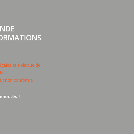
NDE
FORMATIONS
gales et Politique de
lité
té : non conforme
nnectés !