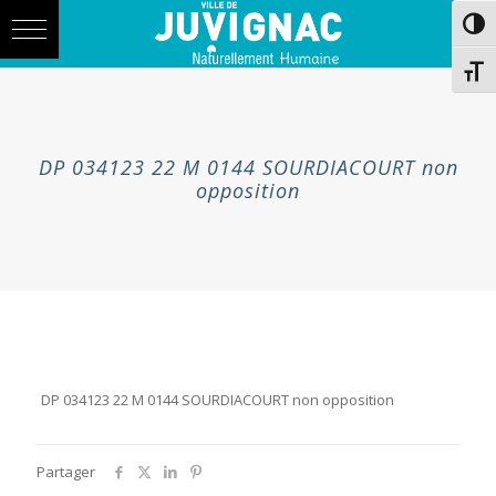
Skip
Aller
Passe
to
à
Content
la
navigation
Chang
DP 034123 22 M 0144 SOURDIACOURT non
opposition
DP 034123 22 M 0144 SOURDIACOURT non opposition
Partager