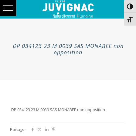
Skip
Aller
Passe
to
à
Content
la
navigation
Chang
DP 034123 23 M 0039 SAS MONABEE non
opposition
DP 034123 23 M 0039 SAS MONABEE non opposition
Partager