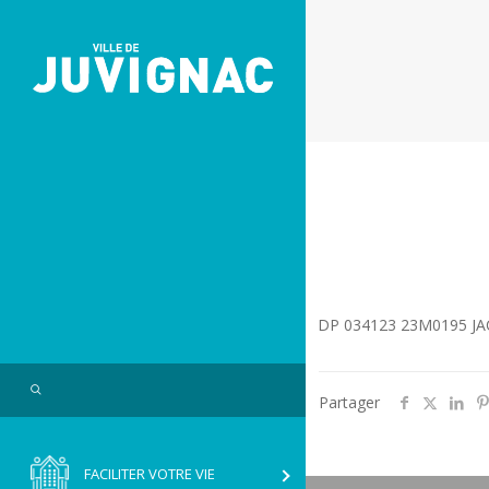
Skip
Aller
to
à
Content
la
navigation
DP 034123 23M0195 J
Search
Partager
FACILITER VOTRE VIE
RVICE