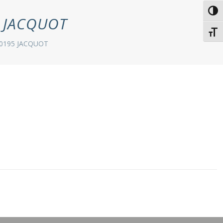
Passe
 JACQUOT
Chang
0195 JACQUOT