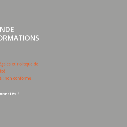
NDE
FORMATIONS
gales et Politique de
lité
té : non conforme
nnectés !