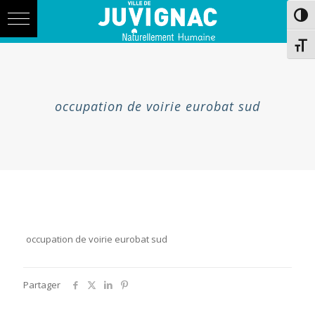
Skip
Aller
Passe
to
à
Content
la
navigation
Chang
occupation de voirie eurobat sud
occupation de voirie eurobat sud
Partager