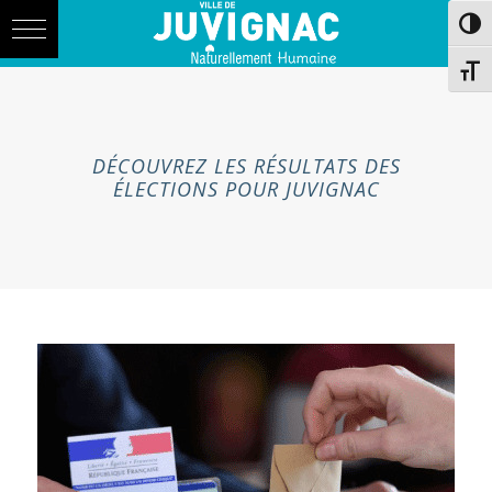
Skip
Aller
Passe
to
à
Content
la
navigation
Chang
DÉCOUVREZ LES RÉSULTATS DES
ÉLECTIONS POUR JUVIGNAC