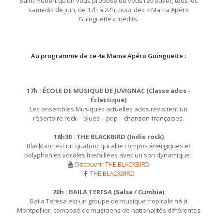
Saint-Hubert qu’on vous propose de vous retrouver, tous les
samedis de juin, de 17h à 22h, pour des « Mama Apéro
Guinguette » inédits.
Au programme de ce 4e Mama Apéro Guinguette :
17h : ÉCOLE DE MUSIQUE DE JUVIGNAC (Classe ados -
Éclectique)
Les ensembles Musiques actuelles ados revisitent un
répertoire rock – blues – pop – chanson françaises.
18h30 : THE BLACKBIRD (Indie rock)
Blackbird est un quatuor qui allie compos énergiques et
polyphonies vocales travaillées avec un son dynamique !
Découvrir THE BLACKBIRD
THE BLACKBIRD
20h : BAILA TERESA (Salsa / Cumbia)
Baila Teresa est un groupe de musique tropicale né à
Montpellier, composé de musiciens de nationalités différentes