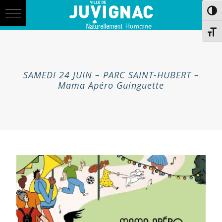
Skip
Aller
Passe
to
à
Content
la
navigation
Chang
SAMEDI 24 JUIN – PARC SAINT-HUBERT –
Mama Apéro Guinguette